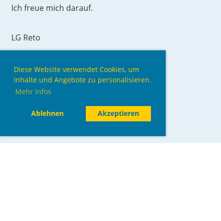
Ich freue mich darauf.
LG Reto
Termin zum Kalender hinzufügen (.ics)
Diese Website verwendet Cookies, um
Inhalte und Angebote zu personalisieren.
Mehr Infos
Ablehnen
Akzeptieren